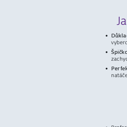
J
Důkla
vybero
Špičk
zachyc
Perfe
natáče