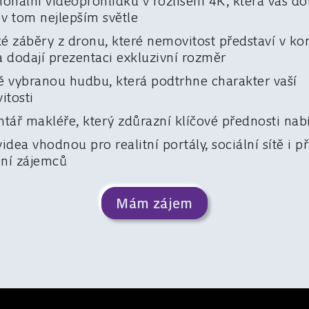
ionální videoprohlídku v rozlišení 4K, která váš d
v tom nejlepším světle
é záběry z dronu, které nemovitost představí v ko
a dodají prezentaci exkluzivní rozměr
ě vybranou hudbu, která podtrhne charakter vaší
itosti
ář makléře, který zdůrazní klíčové přednosti nab
videa vhodnou pro realitní portály, sociální sítě i p
ení zájemců
Mám zájem