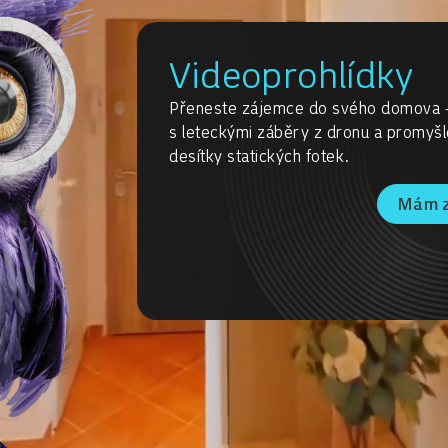
Videoprohlídky
Přeneste zájemce do svého domova – k
s leteckými záběry z dronu a promyš
desítky statických fotek.
Mám 