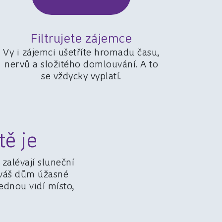
Filtrujete zájemce
Vy i zájemci ušetříte hromadu času,
nervů a složitého domlouvání. A to
se vždycky vyplatí.
tě je
zalévají sluneční
á váš dům úžasné
jednou vidí místo,