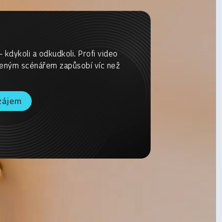
dykoli a odkudkoli. Profi video
leným scénářem zapůsobí víc než
zájem