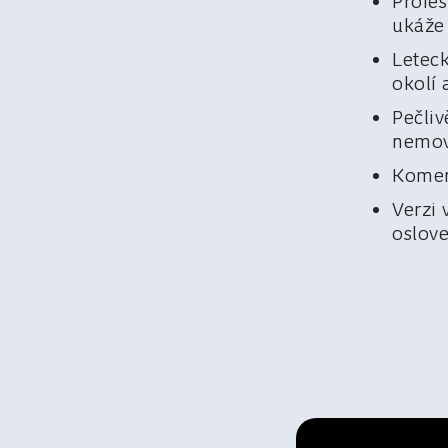
Profes
ukáže 
Leteck
okolí 
Pečliv
nemov
Koment
Verzi 
oslov