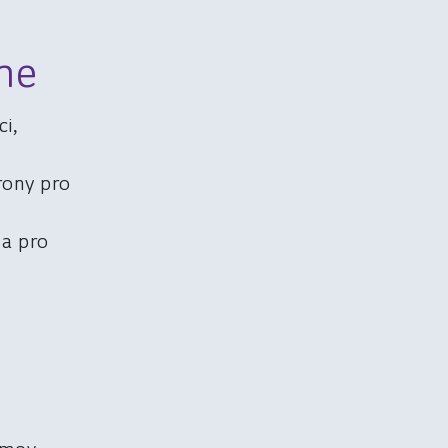
me
i,
rony pro
 a pro