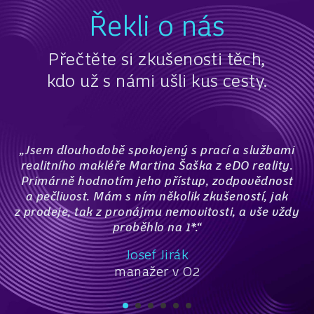
Řekli o nás
Přečtěte si zkušenosti těch,
kdo už s námi ušli kus cesty.
„Jsem dlouhodobě spokojený s prací a službami
realitního makléře Martina Šaška z eDO reality.
Primárně hodnotím jeho přístup, zodpovědnost
a pečlivost. Mám s ním několik zkušeností, jak
z prodeje, tak z pronájmu nemovitosti, a vše vždy
proběhlo na 1*.“
Josef Jirák
manažer v O2