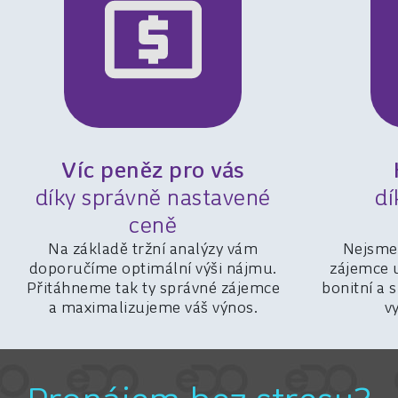
Víc peněz pro vás
díky správně nastavené
dí
ceně
Na základě tržní analýzy vám
Nejsme 
doporučíme optimální výši nájmu.
zájemce u
Přitáhneme tak ty správné zájemce
bonitní a
a maximalizujeme váš výnos.
v