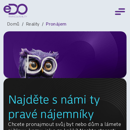
Domů
Reality
Pronájem
Najděte s námi ty
pravé nájemníky
Chcete pronajmout svůj byt nebo dům a lámete