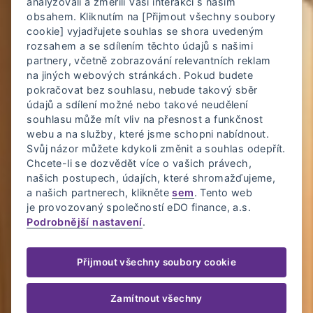
analyzovali a změřili Vaši interakci s naším
obsahem. Kliknutím na [Přijmout všechny soubory
cookie] vyjadřujete souhlas se shora uvedeným
rozsahem a se sdílením těchto údajů s našimi
partnery, včetně zobrazování relevantních reklam
na jiných webových stránkách. Pokud budete
pokračovat bez souhlasu, nebude takový sběr
údajů a sdílení možné nebo takové neudělení
souhlasu může mít vliv na přesnost a funkčnost
webu a na služby, které jsme schopni nabídnout.
Svůj názor můžete kdykoli změnit a souhlas odepřít.
Chcete-li se dozvědět více o vašich právech,
našich postupech, údajích, které shromažďujeme,
a našich partnerech, klikněte
sem
. Tento web
je provozovaný společností eDO finance, a.s.
Podrobnější nastavení
.
Přijmout všechny soubory cookie
Zamítnout všechny