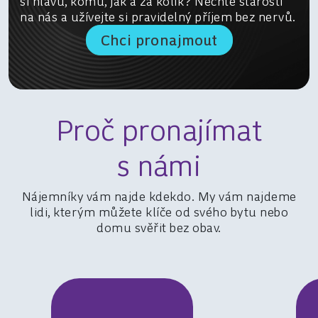
si hlavu, komu, jak a za kolik? Nechte starosti
na nás a užívejte si pravidelný příjem bez nervů.
Chci pronajmout
Proč pronajímat
s námi
Nájemníky vám najde kdekdo. My vám najdeme
lidi, kterým můžete klíče od svého bytu nebo
domu svěřit bez obav.