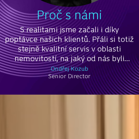
Proč s námi
S realitami jsme začali i díky
poptávce našich klientů. Přáli si totiž
stejně kvalitní servis v oblasti
nemovitostí, na jaký od nás byli
zvyklí ve financích.
Ondřej Kozub
Senior Director