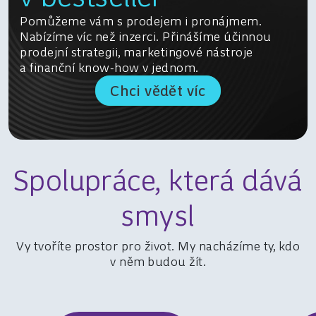
Pomůžeme vám s prodejem i pronájmem.
Nabízíme víc než inzerci. Přinášíme účinnou
prodejní strategii, marketingové nástroje
a finanční know-how v jednom.
Chci vědět víc
Spolupráce, která dává
smysl
Vy tvoříte prostor pro život. My nacházíme ty, kdo
v něm budou žít.