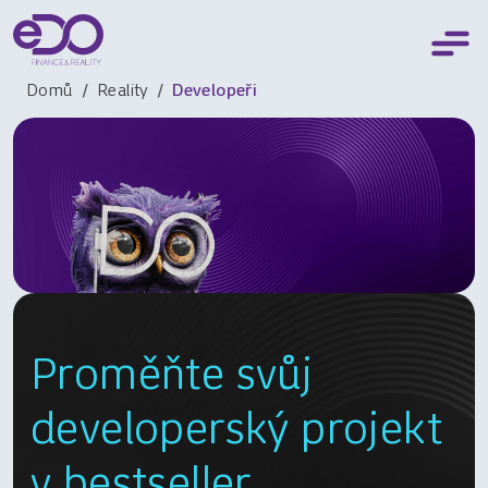
Domů
Reality
Developeři
Proměňte svůj
developerský projekt
v bestseller