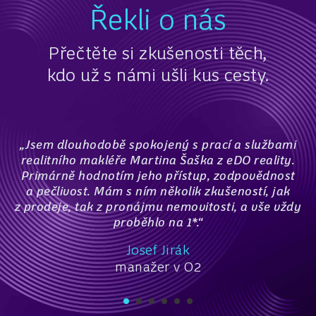
Řekli o nás
Přečtěte si zkušenosti těch,
kdo už s námi ušli kus cesty.
„Jsem dlouhodobě spokojený s prací a službami
realitního makléře Martina Šaška z eDO reality.
Primárně hodnotím jeho přístup, zodpovědnost
a pečlivost. Mám s ním několik zkušeností, jak
z prodeje, tak z pronájmu nemovitosti, a vše vždy
proběhlo na 1*.“
Josef Jirák
manažer v O2