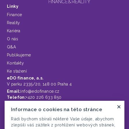
Linky
Finance
Reality
Kariéra
O nás
Q&A
Publikujeme
Kontakty
Ke stažení
eDO finance, a.s.
V parku 2335/20, 148 00 Praha 4
Email:
info@edofinance.cz
Telefon:
+420 226 633 850
Fakturační údaje – IČ:
24783421
Informace o cookies na této stránce
Rádi bychom sbírali některé Vaše údaje, abychom
eDO reality, s.r.o.
zlepšili váš zážitek z prohlížení webových stránek,
V parku 2335/20, 148 00 Praha 4