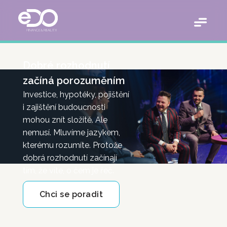
Dobré rozhodnutí
začíná porozuměním
Investice, hypotéky, pojištění
i zajištění budoucnosti
mohou znít složitě. Ale
nemusí. Mluvíme jazykem,
kterému rozumíte. Protože
dobrá rozhodnutí začínají
tím, že víte, o čem je řeč.
Chci se poradit