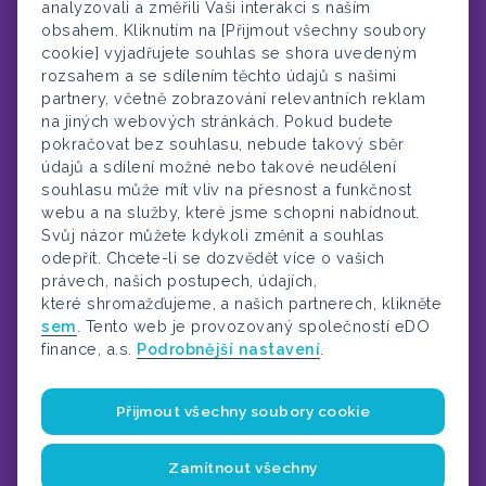
analyzovali a změřili Vaši interakci s naším
Email:
info@edoreality.cz
obsahem. Kliknutím na [Přijmout všechny soubory
Telefon:
+420 778 431 479
cookie] vyjadřujete souhlas se shora uvedeným
Fakturační údaje – IČ:
07268602
rozsahem a se sdílením těchto údajů s našimi
partnery, včetně zobrazování relevantních reklam
na jiných webových stránkách. Pokud budete
Společnost eDO finance, a.s., IČ: 247 83 421, sídlo: V parku 2335/20,
148 00 Praha 4, poskytuje služby finančního poradenství a realitního
pokračovat bez souhlasu, nebude takový sběr
zprostředkování. V oblasti finančních služeb působíme jako investiční
údajů a sdílení možné nebo takové neudělení
zprostředkovatel (dle zákona č. 256/2004 Sb., o podnikání na
souhlasu může mít vliv na přesnost a funkčnost
kapitálovém trhu), samostatný zprostředkovatel pojištění (dle zákona
č. 170/2018 Sb., o distribuci pojištění a zajištění), samostatný
webu a na služby, které jsme schopni nabídnout.
zprostředkovatel spotřebitelských úvěrů (dle zákona č. 257/2016 Sb.,
Svůj názor můžete kdykoli změnit a souhlas
o spotřebitelském úvěru) a samostatný zprostředkovatel doplňkového
odepřít. Chcete-li se dozvědět více o vašich
penzijního spoření (dle zákona č. 427/2011 Sb., o doplňkovém
penzijním spoření).
právech, našich postupech, údajích,
které shromažďujeme, a našich partnerech, klikněte
Oprávnění je možné ověřit u České národní banky
zde
(zadat „přímé
sem
. Tento web je provozovaný společností eDO
vyhledávání“), kde najdete aktuální informace a podrobnosti o naší
finance, a.s.
Podrobnější nastavení
.
registraci, rozsahu našeho oprávnění, seznam našich vázaných
zástupců (finančních poradců) a také seznam subjektů (producentů),
jejichž finanční služby a produkty zprostředkováváme. Další detailní
právní informace o naší společnosti a naší činnosti najdete
zde
Přijmout všechny soubory cookie
Zásady zpracování osobních údajů
Zamítnout všechny
Copyright © 2025 eDO. All Rights Reserved.