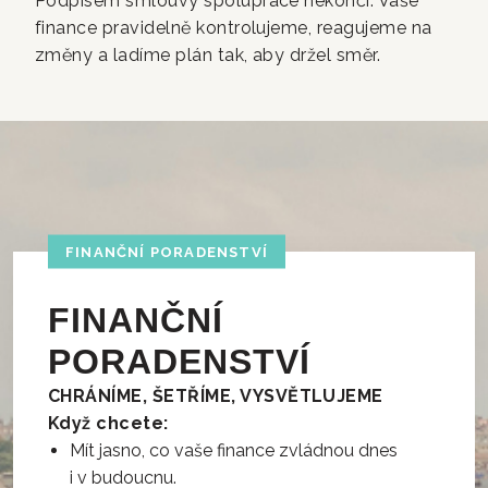
Podpisem smlouvy spolupráce nekončí. Vaše
finance pravidelně kontrolujeme, reagujeme na
změny a ladíme plán tak, aby držel směr.
FINANČNÍ PORADENSTVÍ
FINANČNÍ
PORADENSTVÍ
CHRÁNÍME, ŠETŘÍME, VYSVĚTLUJEME
Když chcete:
Mít jasno, co vaše finance zvládnou dnes
i v budoucnu.