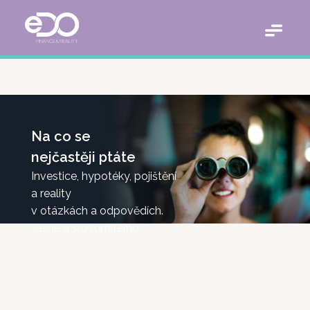
Na co se
nejčastěji ptáte
Investice, hypotéky, pojištění
a reality
v otázkách a odpovědích.
Jasně a srozumitelně.