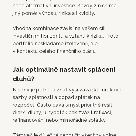
nebo alternativní investice. Každý z nich má
jiný poměr výnosu, rizika a likvidity.
Vhodná kombinace závisí na vašem cíli,
investičním horizontu a vztahu k riziku. Proto
portfolio neskládáme izolovaně, ale
v kontextu celého finančního plánu.
Jak optimálně nastavit splácení
dluhů?
Nejdřív je potřeba znát výši závazků, úrokové
sazby, splatnosti a dopad splátek na
rozpočet. Často dává smysl prioritně řešit
dražší dluhy, u hypoték pak zvážit refixaci,
refinancování nebo mimořádné splátky.
Zároveň je důležité nepoužít všechny volné