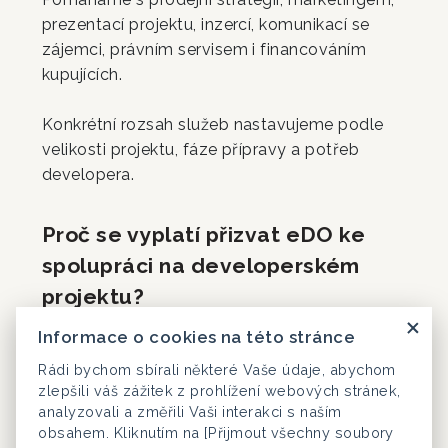
prezentací projektu, inzercí, komunikací se
zájemci, právním servisem i financováním
kupujících.
Konkrétní rozsah služeb nastavujeme podle
velikosti projektu, fáze přípravy a potřeb
developera.
Proč se vyplatí přizvat eDO ke
spolupráci na developerském
projektu?
Díky propojení realitní a finanční odbornosti
Informace o cookies na této stránce
umíme řešit nejen prezentaci a prodej, ale
Rádi bychom sbírali některé Vaše údaje, abychom
i financování kupujících. To může celý proces
zlepšili váš zážitek z prohlížení webových stránek,
zpřehlednit a snížit riziko, že obchod
analyzovali a změřili Vaši interakci s naším
zkomplikuje nedořešená hypotéka.
obsahem. Kliknutím na [Přijmout všechny soubory