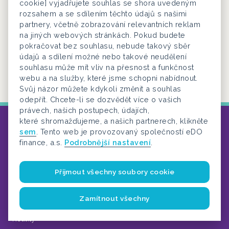
cookie] vyjadřujete souhlas se shora uvedeným
rozsahem a se sdílením těchto údajů s našimi
Zároveň máte jednoho partnera pro strategii,
partnery, včetně zobrazování relevantních reklam
marketing, právní servis i koordinaci prodeje.
na jiných webových stránkách. Pokud budete
pokračovat bez souhlasu, nebude takový sběr
údajů a sdílení možné nebo takové neudělení
souhlasu může mít vliv na přesnost a funkčnost
webu a na služby, které jsme schopni nabídnout.
Svůj názor můžete kdykoli změnit a souhlas
odepřít. Chcete-li se dozvědět více o vašich
právech, našich postupech, údajích,
které shromažďujeme, a našich partnerech, klikněte
sem
. Tento web je provozovaný společností eDO
finance, a.s.
Podrobnější nastavení
.
Přijmout všechny soubory cookie
Linky
Zamítnout všechny
Finance
Reality