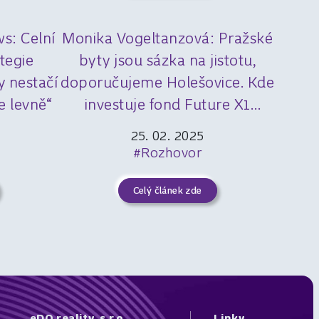
s: Celní
Monika Vogeltanzová: Pražské
ategie
byty jsou sázka na jistotu,
y nestačí
doporučujeme Holešovice. Kde
e levně“
investuje fond Future X1
a čemu se naopak vyhnout?
25. 02. 2025
#Rozhovor
Celý článek zde
eDO reality, s.r.o.
Linky