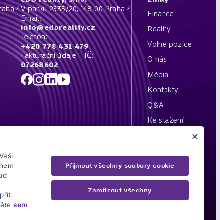
raha 4
V parku 2335/20, 148 00 Praha 4
Finance
Email:
info@edoreality.cz
Reality
Telefon:
Volné pozice
+420 778 431 479
Fakturační údaje – IČ:
O nás
07268602
Média
Kontakty
Q&A
Ke stažení
blasti finančních služeb působíme jako investiční zprostředkovatel (dle
í), samostatný zprostředkovatel spotřebitelských úvěrů (dle zákona č.
Vaši
oření).
Přijmout všechny soubory cookie
ahem
u našeho oprávnění, seznam našich vázaných zástupců (finančních
ud
ší činnosti najdete
zde
v
Zamítnout všechny
řít.
něte
sem
.
Zásady zpracování osobních údajů