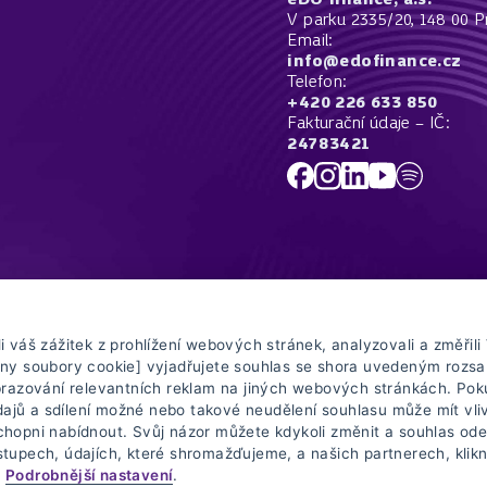
V parku 2335/20, 148 00 P
Email:
info@edofinance.cz
Telefon:
+420 226 633 850
Fakturační údaje – IČ:
24783421
00 Praha 4, poskytuje služby finančního poradenství a realitního zprostředkování. V o
středkovatel pojištění (dle zákona č. 170/2018 Sb., o distribuci pojištění a zajištěn
 váš zážitek z prohlížení webových stránek, analyzovali a změřili 
plňkového penzijního spoření (dle zákona č. 427/2011 Sb., o doplňkovém penzijním sp
chny soubory cookie] vyjadřujete souhlas se shora uvedeným rozs
edávání“), kde najdete aktuální informace a podrobnosti o naší registraci, rozsah
obrazování relevantních reklam na jiných webových stránkách. Pok
produkty zprostředkováváme. Další detailní právní informace o naší společnosti a na
ajů a sdílení možné nebo takové neudělení souhlasu může mít vli
chopni nabídnout. Svůj názor můžete kdykoli změnit a souhlas odep
stupech, údajích, které shromažďujeme, a našich partnerech, klik
.
Podrobnější nastavení
.