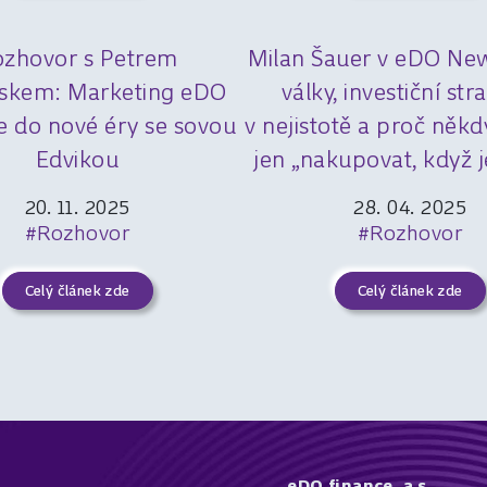
ozhovor s Petrem
Milan Šauer v eDO New
skem: Marketing eDO
války, investiční str
e do nové éry se sovou
v nejistotě a proč někd
Edvikou
jen „nakupovat, když j
20. 11. 2025
28. 04. 2025
#Rozhovor
#Rozhovor
Celý článek zde
Celý článek zde
eDO finance, a.s.