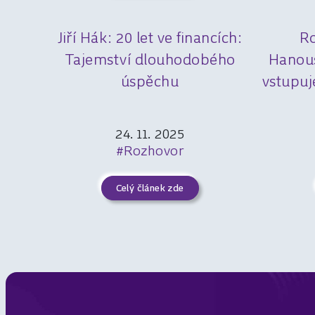
Jiří Hák: 20 let ve financích:
R
Tajemství dlouhodobého
Hanou
úspěchu
vstupuj
24. 11. 2025
#Rozhovor
Celý článek zde