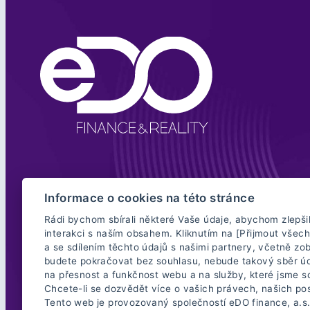
Informace o cookies na této stránce
Společnost eDO finance, a.s., IČ: 247 83 421, sídlo: V parku 2335/20, 148 
zákona č. 256/2004 Sb., o podnikání na kapitálovém trhu), samostatný zpro
Rádi bychom sbírali některé Vaše údaje, abychom zlepšili
257/2016 Sb., o spotřebitelském úvěru) a samostatný zprostředkovatel do
interakci s naším obsahem. Kliknutím na [Přijmout vše
Oprávnění je možné ověřit u České národní banky
zde
(zadat „přímé vyhl
a se sdílením těchto údajů s našimi partnery, včetně z
poradců) a také seznam subjektů (producentů), jejichž finanční služby a 
budete pokračovat bez souhlasu, nebude takový sběr úd
na přesnost a funkčnost webu a na služby, které jsme s
Copyright © 2025 eDO. All Rights Reserved.
Chcete-li se dozvědět více o vašich právech, našich po
Tento web je provozovaný společností eDO finance, a.s