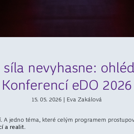
 síla nevyhasne: ohléd
Konferencí eDO 2026
15. 05. 2026 | Eva Zakálová
idí. A jedno téma, které celým programem prostupov
í a realit
.