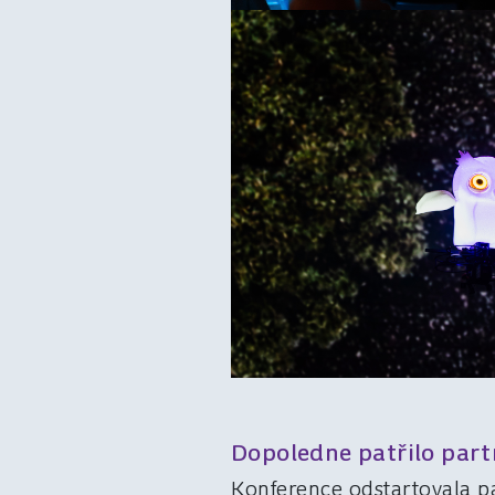
Dopoledne patřilo par
Konference odstartovala p