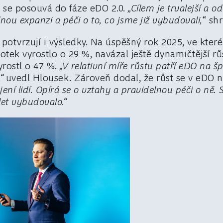
 se posouvá do fáze eDO 2.0.
„Cílem je trvalejší a o
lnou expanzi a péči o to, co jsme již vybudovali,
“ sh
 potvrzují i výsledky. Na úspěšný rok 2025, ve kte
ek vyrostlo o 29 %, navázal ještě dynamičtější růs
yrostl o 47 %.
„V relativní míře růstu patří eDO na š
“
uvedl Hlousek. Zároveň dodal, že růst se v eDO n
ení lidí. Opírá se o vztahy a pravidelnou péči o ně.
let vybudovalo.“