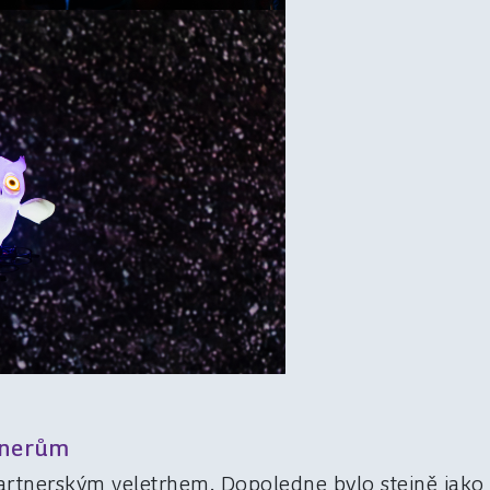
tnerům
artnerským veletrhem. Dopoledne bylo stejně jak