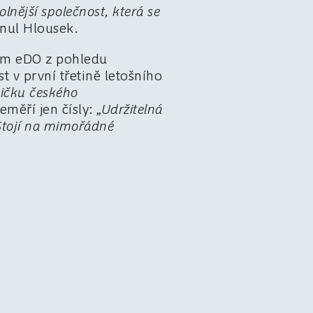
dolnější společnost, která se
rnul Hlousek.
rém eDO z pohledu
t v první třetině letošního
pičku českého
eměří jen čísly:
„Udržitelná
 Stojí na mimořádné