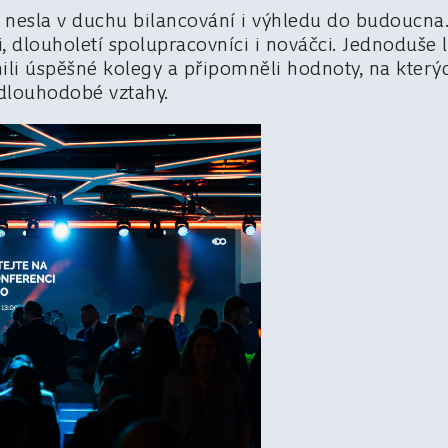
nesla v duchu bilancování i výhledu do budoucna. 
i, dlouholetí spolupracovníci i nováčci. Jednoduše li
enili úspěšné kolegy a připomněli hodnoty, na kter
 dlouhodobé vztahy.