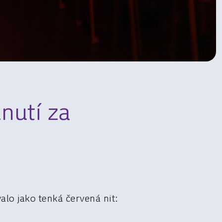
nutí za
alo jako tenká červená nit: