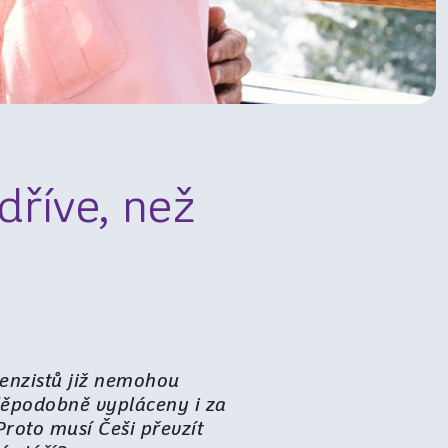
dříve, než
enzistů již nemohou
děpodobně vypláceny i za
Proto musí Češi převzít