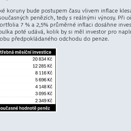
ké koruny bude postupem času vlivem inflace klesa
současných penězích, tedy s reálnými výnosy. Při
rtfolia 7 % a 2,5% průměrné inflaci dosáhne inve
abulka poté udává, kolik by si měl investor pro nap
 dobu předpokládaného odchodu do penze.