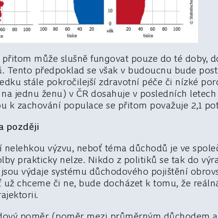
přitom může slušně fungovat pouze do té doby, do
ů. Tento předpoklad se však v budoucnu bude postu
ledku stále pokročilejší zdravotní péče či nízké poro
a jednu ženu) v ČR dosahuje v posledních letech p
u k zachování populace se přitom považuje 2,1 p
a později
jí nelehkou výzvu, neboť téma důchodů je ve společ
lby prakticky nelze. Nikdo z politiků se tak do výr
í jsou výdaje systému důchodového pojištění obrov
ť už chceme či ne, bude docházet k tomu, že reáln
ajektorii.
hradový poměr (poměr mezi průměrným důchodem 