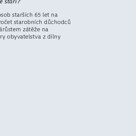
é stáří?
sob starších 65 let na
 Počet starobních důchodců
nárůstem zátěže na
ry obyvatelstva z dílny