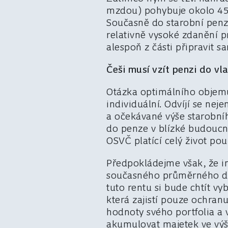
mzdou) pohybuje okolo 45 
Současně do starobní penz
relativně vysoké zdanění pr
alespoň z části připravit 
Češi musí vzít penzi do vl
Otázka optimálního objemu 
individuální. Odvíjí se ne
a očekávané výše starobní
do penze v blízké budoucno
OSVČ platící celý život p
Předpokládejme však, že inv
současného průměrného dů
tuto rentu si bude chtít vy
která zajistí pouze ochran
hodnoty svého portfolia a 
akumulovat majetek ve výš