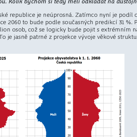
kou. Kolik bychom si tedy měli odkládat na důstojn
ké republice je neúprosná. Zatímco nyní je podíl o
roce 2060 to bude podle současných predikcí 31 %.
milion osob, což se logicky bude pojit s extrémním 
To je jasně patrné z projekce vývoje věkové struktu