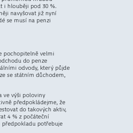
 i hlouběji pod 30 %.
ji navyšovat již nyní
idé se musí na penzi
je pochopitelně velmi
u odchodu do penze
lními odvody, který půjde
ouze se státním důchodem,
a ve výši poloviny
ivně předpokládejme, že
estovat do takových aktiv,
rat 4 % z počáteční
to předpokladu potřebuje