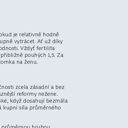
kud je relativně hodně
pně vytrácet. Ať už díky
dnosti. Vždyť fertilita
řibližně pouhých 1,5. Za
otomka na ženu.
nosti zcela zásadní a bez
aznější reformy nežene.
ské, když dosahují bezmála
á kupní síla průměrného
a průměrnou hrubou