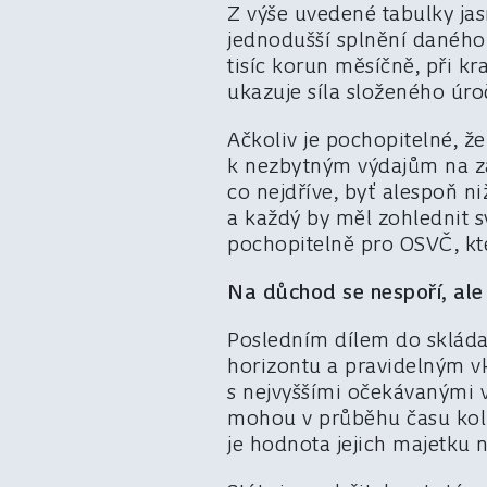
Z výše uvedené tabulky jas
jednodušší splnění daného
tisíc korun měsíčně, při kr
ukazuje síla složeného úro
Ačkoliv je pochopitelné, ž
k nezbytným výdajům na zaji
co nejdříve, byť alespoň ni
a každý by měl zohlednit sv
pochopitelně pro OSVČ, kte
Na důchod se nespoří, ale
Posledním dílem do skláda
horizontu a pravidelným v
s nejvyššími očekávanými vý
mohou v průběhu času kolí
je hodnota jejich majetku 