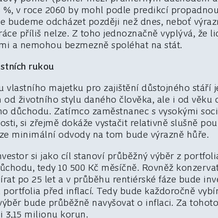
%, v roce 2060 by mohl podle predikcí propadnout
e budeme odcházet později než dnes, neboť výrazně
áce příliš nelze. Z toho jednoznačně vyplývá, že l
sami a nemohou bezmezně spoléhat na stát.
astních rukou
vlastního majetku pro zajištění důstojného stáří 
jen od životního stylu daného člověka, ale i od věk
ho důchodu. Zatímco zaměstnanec s vysokými sociá
sti, si zřejmě dokáže vystačit relativně slušně p
ouze minimální odvody na tom bude výrazně hůře.
estor si jako cíl stanoví průběžný výběr z portfoli
chodu, tedy 10 500 Kč měsíčně. Rovněž konzervat
bírat po 25 let a v průběhu rentiérské fáze bude inv
u portfolia před inflací. Tedy bude každoročně vybí
výběr bude průběžně navyšovat o inflaci. Za toho
i 3,15 milionu korun.