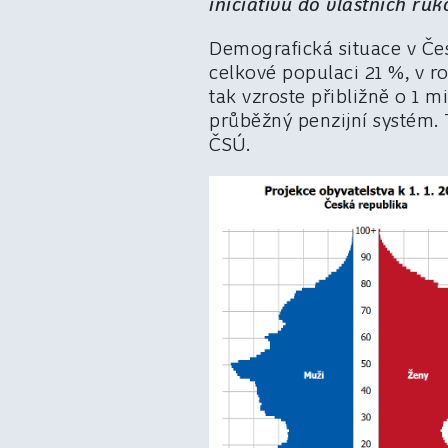
iniciativu do vlastních ru
Demografická situace v Čes
celkové populaci 21 %, v 
tak vzroste přibližně o 1 
průběžný penzijní systém. 
ČSÚ.