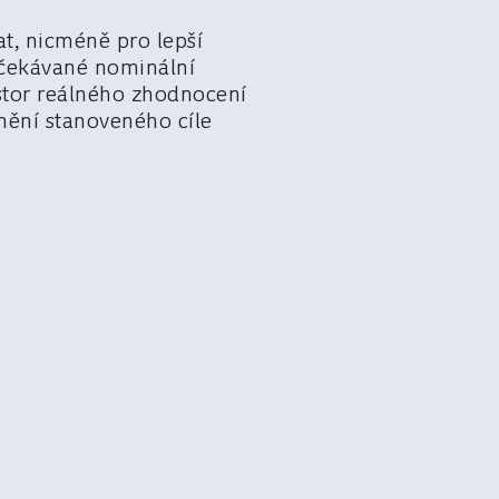
t, nicméně pro lepší
 očekávané nominální
stor reálného zhodnocení
lnění stanoveného cíle