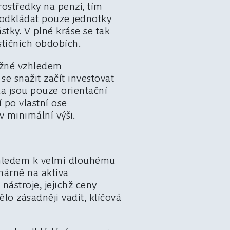
rostředky na penzi, tím
 odkládat pouze jednotky
stky. V plné kráse se tak
stičních obdobích.
tížné vzhledem
se snažit začít investovat
la jsou pouze orientační
í po vlastní ose
v minimální výši.
Vzhledem k velmi dlouhému
márně na aktiva
nástroje, jejichž ceny
o zásadněji vadit, klíčová