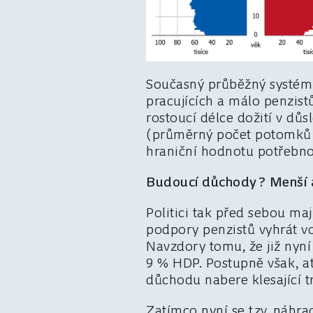
Současný průběžný systém 
pracujících a málo penzist
rostoucí délce dožití v důs
(průměrný počet potomků n
hraniční hodnotu potřebno
Budoucí důchody? Menší 
Politici tak před sebou ma
podpory penzistů vyhrát vo
Navzdory tomu, že již nyn
9 % HDP. Postupně však, a
důchodu nabere klesající tr
Zatímco nyní se tzv. ná