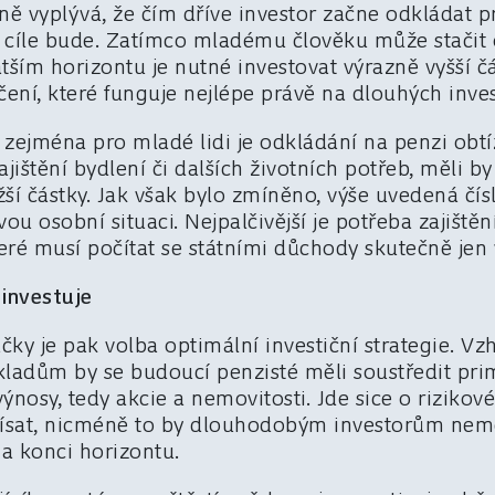
ně vyplývá, že čím dříve investor začne odkládat p
 cíle bude. Zatímco mladému člověku může stačit
atším horizontu je nutné investovat výrazně vyšší čá
čení, které funguje nejlépe právě na dlouhých inve
e zejména pro mladé lidi je odkládání na penzi ob
štění bydlení či dalších životních potřeb, měli by 
žší částky. Jak však bylo zmíněno, výše uvedená čís
ou osobní situaci. Nejpalčivější je potřeba zajištěn
ré musí počítat se státními důchody skutečně jen 
 investuje
čky je pak volba optimální investiční strategie. 
kladům by se budoucí penzisté měli soustředit pri
nosy, tedy akcie a nemovitosti. Jde sice o rizikové 
sat, nicméně to by dlouhodobým investorům neměl
na konci horizontu.