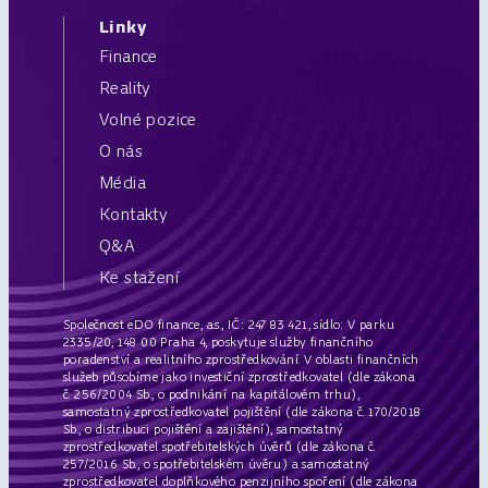
Linky
Finance
Reality
Volné pozice
O nás
Média
Kontakty
Q&A
Ke stažení
Společnost eDO finance, a.s., IČ: 247 83 421, sídlo: V parku
2335/20, 148 00 Praha 4, poskytuje služby finančního
poradenství a realitního zprostředkování. V oblasti finančních
služeb působíme jako investiční zprostředkovatel (dle zákona
č. 256/2004 Sb., o podnikání na kapitálovém trhu),
samostatný zprostředkovatel pojištění (dle zákona č. 170/2018
Sb., o distribuci pojištění a zajištění), samostatný
zprostředkovatel spotřebitelských úvěrů (dle zákona č.
257/2016 Sb., o spotřebitelském úvěru) a samostatný
zprostředkovatel doplňkového penzijního spoření (dle zákona