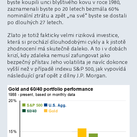
byste koupili unci blyštivého kovu v roce 1980,
zaznamenali byste po 20 letech bezmála 60%
nominální ztrátu a zpět „na své“ byste se dostali
po dlouhých 27 letech.
Zlato je totiž fakticky velmi riziková investice,
která si prochází dlouhodobými cykly a k jistotě
zhodnocení má skutečně daleko. A to i v dobách
krizí, kdy zdaleka nemusí zafungovat jako
bezpečný přístav. Jeho volatilita je navíc dokonce
vyšší než v případě indexu S&P 500, jak vypovídá
následující graf opět z dílny J.P. Morgan.