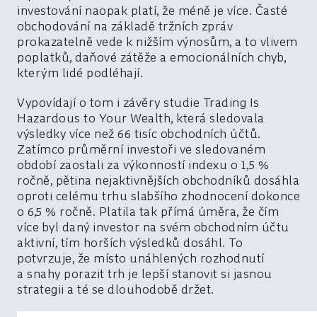
investování naopak platí, že méně je více. Časté
obchodování na základě tržních zpráv
prokazatelně vede k nižším výnosům, a to vlivem
poplatků, daňové zátěže a emocionálních chyb,
kterým lidé podléhají.
Vypovídají o tom i závěry studie Trading Is
Hazardous to Your Wealth, která sledovala
výsledky více než 66 tisíc obchodních účtů.
Zatímco průměrní investoři ve sledovaném
období zaostali za výkonností indexu o 1,5 %
ročně, pětina nejaktivnějších obchodníků dosáhla
oproti celému trhu slabšího zhodnocení dokonce
o 6,5 % ročně. Platila tak přímá úměra, že čím
více byl daný investor na svém obchodním účtu
aktivní, tím horších výsledků dosáhl. To
potvrzuje, že místo unáhlených rozhodnutí
a snahy porazit trh je lepší stanovit si jasnou
strategii a té se dlouhodobě držet.