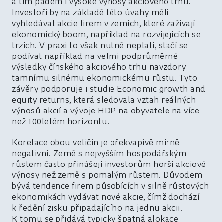
a tím pádem i vysoké výnosy akciového trhu.
Investoři by na základě této úvahy měli
vyhledávat akcie firem v zemích, které zažívají
ekonomický boom, například na rozvíjejících se
trzích. V praxi to však nutně neplatí, stačí se
podívat například na velmi podprůměrné
výsledky čínského akciového trhu navzdory
tamnímu silnému ekonomickému růstu. Tyto
závěry podporuje i studie Economic growth and
equity returns, která sledovala vztah reálných
výnosů akcií a vývoje HDP na obyvatele na více
než 100letém horizontu.
Korelace obou veličin je překvapivě mírně
negativní. Země s nejvyšším hospodářským
růstem často přinášejí investorům horší akciové
výnosy než země s pomalým růstem. Důvodem
bývá tendence firem působících v silně růstových
ekonomikách vydávat nové akcie, čímž dochází
k ředění zisku připadajícího na jednu akcii.
K tomu se přidává typicky špatná alokace