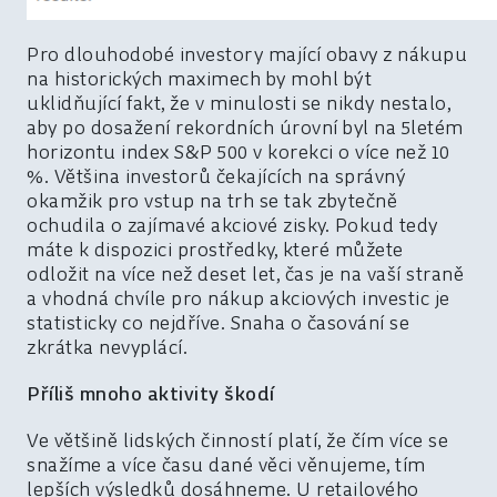
Pro dlouhodobé investory mající obavy z nákupu
na historických maximech by mohl být
uklidňující fakt, že v minulosti se nikdy nestalo,
aby po dosažení rekordních úrovní byl na 5letém
horizontu index S&P 500 v korekci o více než 10
%. Většina investorů čekajících na správný
okamžik pro vstup na trh se tak zbytečně
ochudila o zajímavé akciové zisky. Pokud tedy
máte k dispozici prostředky, které můžete
odložit na více než deset let, čas je na vaší straně
a vhodná chvíle pro nákup akciových investic je
statisticky co nejdříve. Snaha o časování se
zkrátka nevyplácí.
Příliš mnoho aktivity škodí
Ve většině lidských činností platí, že čím více se
snažíme a více času dané věci věnujeme, tím
lepších výsledků dosáhneme. U retailového