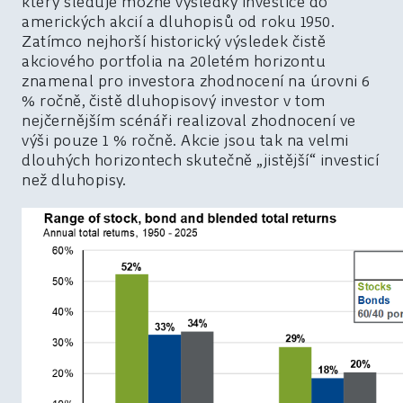
který sleduje možné výsledky investice do
amerických akcií a dluhopisů od roku 1950.
Zatímco nejhorší historický výsledek čistě
akciového portfolia na 20letém horizontu
znamenal pro investora zhodnocení na úrovni 6
% ročně, čistě dluhopisový investor v tom
nejčernějším scénáři realizoval zhodnocení ve
výši pouze 1 % ročně. Akcie jsou tak na velmi
dlouhých horizontech skutečně „jistější“ investicí
než dluhopisy.