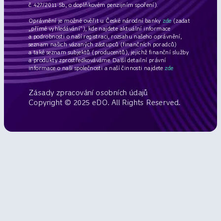
č. 427/2011 Sb., o doplňkovém penzijním spoření).
Oprávnění je možné ověřit u České národní banky
zde
(zadat
„přímé vyhledávání“), kde najdete aktuální informace
a podrobnosti o naší registraci, rozsahu našeho oprávnění,
seznam našich vázaných zástupců (finančních poradců)
a také seznam subjektů (producentů), jejichž finanční služby
a produkty zprostředkováváme. Další detailní právní
informace o naší společnosti a naší činnosti najdete
zde
Zásady zpracování osobních údajů
Copyright © 2025 eDO. All Rights Reserved.