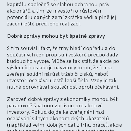
kapitálu společně se slabou ochranou práv
akcionářů a tím, že investoři o růstovém
potenciálu daných zemí zkrátka vědí a plně jej
zacení ještě před jeho realizací.
Dobré zprávy mohou být špatné zprávy
S tím souvisí i fakt, že trhy hledí dopředu a do
současných cen propisují veškeré předpoklady
budoucího vývoje. Může se tak stát, že akcie po
výsledcích oslabuje navzdory tomu, že firma
zveřejní solidní nárůst tržeb či zisků, neboť
investoři očekávali ještě lepší čísla. Vždy je tak
nutné porovnávat skutečnost oproti očekávání.
Zároveň dobré zprávy z ekonomiky mohou být
paradoxně špatnou zprávou pro akciové
investory. Pokud dojde ke zveřejnění nad
očekávání silných ekonomických ukazatelů
(například velmi dobrých dat z trhu práce), akcie