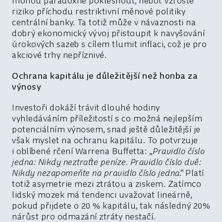
mohou paradoxně poklesnout, neboť vzroste
riziko příchodu restriktivní měnové politiky
centrální banky. Ta totiž může v návaznosti na
dobrý ekonomický vývoj přistoupit k navyšování
úrokových sazeb s cílem tlumit inflaci, což je pro
akciové trhy nepříznivé.
Ochrana kapitálu je důležitější než honba za
výnosy
Investoři dokáží trávit dlouhé hodiny
vyhledáváním příležitostí s co možná nejlepším
potenciálním výnosem, snad ještě důležitější je
však myslet na ochranu kapitálu. To potvrzuje
i oblíbené rčení Warrena Buffetta: „
Pravidlo číslo
jedna: Nikdy neztraťte peníze. Pravidlo číslo dvě:
Nikdy nezapomeňte na pravidlo číslo jedna.“
Platí
totiž asymetrie mezi ztrátou a ziskem. Zatímco
lidský mozek má tendenci uvažovat lineárně,
pokud přijdete o 20 % kapitálu, tak následný 20%
nárůst pro odmazání ztráty nestačí.