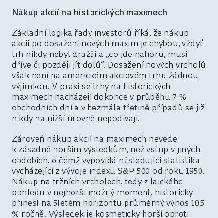
Nákup akcií na historických maximech
Základní logika řady investorů říká, že nákup
akcií po dosažení nových maxim je chybou, vždyť
trh nikdy nebyl dražší a „co jde nahoru, musí
dříve či později jít dolů“. Dosažení nových vrcholů
však není na americkém akciovém trhu žádnou
výjimkou. V praxi se trhy na historických
maximech nacházejí dokonce v průběhu 7 %
obchodních dní a v bezmála třetině případů se již
nikdy na nižší úrovně nepodívají.
Zároveň nákup akcií na maximech nevede
k zásadně horším výsledkům, než vstup v jiných
obdobích, o čemž vypovídá následující statistika
vycházející z vývoje indexu S&P 500 od roku 1950.
Nákup na tržních vrcholech, tedy z laického
pohledu v nejhorší možný moment, historicky
přinesl na 5letém horizontu průměrný výnos 10,5
% ročně. Výsledek je kosmeticky horší oproti